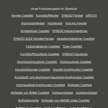
Unser Produktangebot im Überblick:
Fenster Coesfeld
Kunststofffenster
SYNEGO Fenster
ARTEVO
Aluminiumfenster
Holzfenster
Holz-Alu-Fenster
Schiebetüren Coesfeld
SYNEGO Hebeschiebetüren
SYNEGO SLIDE Schiebe-Fenster
Abstellschiebetüren Coesfeld
Faltschiebetüren Coesfeld
Türen Coesfeld
Kunststoffhaustüren Coesfeld
SYNEGO Haustüren
Aluminiumhaustüren Coesfeld
Holzhaustüren Coesfeld
Haustürfüllungen Coesfeld
Haustür-Konfigurator Coesfeld
Kunststoff- und Aluminium-Haustüren-Konfigurator Coesfeld
Holzhaustüren-Konfigurator Coesfeld
Rollladen Coesfeld
Rollladen von ROMA Coesfeld
Vorbaurollladen
Aufsatzrollladen
Rollladenprofile
Rollladen von GROWE roltex Coesfeld