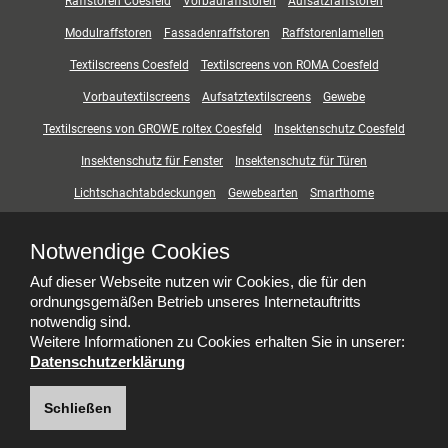
Raffstoren Coesfeld
Vorbauraffstoren
Aufsatzraffstoren
Modulraffstoren
Fassadenraffstoren
Raffstorenlamellen
Textilscreens Coesfeld
Textilscreens von ROMA Coesfeld
Vorbautextilscreens
Aufsatztextilscreens
Gewebe
Textilscreens von GROWE roltex Coesfeld
Insektenschutz Coesfeld
Insektenschutz für Fenster
Insektenschutz für Türen
Lichtschachtabdeckungen
Gewebearten
Smarthome
Sicherheit und Beschläge
Zubehör
REHAU Designlösungen
Notwendige Cookies
Pflege und Wartung
Pflege
Wartung
Effektiv Lüften
Bedienung
Auf dieser Webseite nutzen wir Cookies, die für den
Nachhaltigkeit
Wissen von A-Z
ordnungsgemäßen Betrieb unseres Internetauftritts
notwendig sind.
Weitere Informationen zu Cookies erhalten Sie in unserer:
Datenschutzerklärung
Schließen