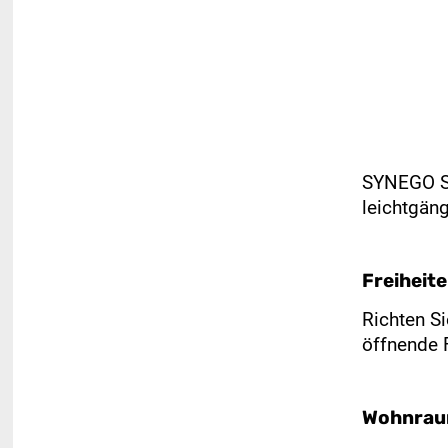
SYNEGO SLI
leichtgän
Freiheit
Richten S
öffnende 
Wohnraum