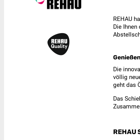
REHAU hat
Die Ihnen
Abstellsc
Genießen 
Die innov
völlig ne
geht das 
Das Schie
Zusammen 
REHAU S